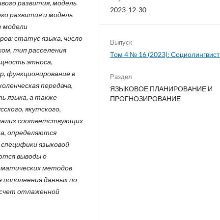
вого развития, модель
2023-12-30
го развития и модель
е модели
ов: статус языка, число
Выпуск
ом, тип расселения
Том 4 № 16 (2023): Социолингвис
ощность этноса,
р, функционирование в
Раздел
оленческая передача,
ЯЗЫКОВОЕ ПЛАНИРОВАНИЕ И
ь языка, а также
ПРОГНОЗИРОВАНИЕ
ского, якутского,
 анализ соответствующих
ка, определяются
м специфики языковой
ются выводы о
ематических методов
е пополнения данных по
а счет отлаженной