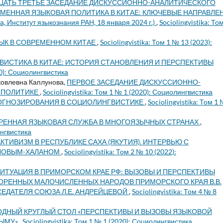
ЦАТЬ ТРЕТЬЕ ЗАСЕДАНИЕ ДИСКУССИОННО-АНАЛИТИЧЕСКОГО
ЕМЕННАЯ ЯЗЫКОВАЯ ПОЛИТИКА В КИТАЕ: КЛЮЧЕВЫЕ НАПРАВЛЕ
нститут языкознания РАН, 18 января 2024 г.)
,
Sociolingvistika: То
ЫК В СОВРЕМЕННОМ КИТАЕ
,
Sociolingvistika: Том 1 № 13 (2023):
ИСТИКА В КИТАЕ: ИСТОРИЯ СТАНОВЛЕНИЯ И ПЕРСПЕКТИВЫ
20): Социолингвистика
овлевна Каплунова,
ПЕРВОЕ ЗАСЕДАНИЕ ДИСКУССИОННО-
 ПОЛИТИКЕ
,
Sociolingvistika: Том 1 № 1 (2020): Социолингвистика
ОГНОЗИРОВАНИЯ В СОЦИОЛИНГВИСТИКЕ
,
Sociolingvistika: Том 1
РЕННАЯ ЯЗЫКОВАЯ СЛУЖБА В МНОГОЯЗЫЧНЫХ СТРАНАХ
,
ингвистика
КТИВИЗМ В РЕСПУБЛИКЕ САХА (ЯКУТИЯ). ИНТЕРВЬЮ С
ВЛОВЫМ-ХАЛАНОМ
,
Sociolingvistika: Том 2 № 10 (2022):
ИТУАЦИЯ В ПРИМОРСКОМ КРАЕ РФ: ВЫЗОВЫ И ПЕРСПЕКТИВЫ
ОРЕННЫХ МАЛОЧИСЛЕННЫХ НАРОДОВ ПРИМОРСКОГО КРАЯ В.В.
ЕДАТЕЛЯ СОЮЗА Л.Е. АНДРЕЙЦЕВОЙ
,
Sociolingvistika: Том 4 № 8
ДНЫЙ КРУГЛЫЙ СТОЛ «ПЕРСПЕКТИВЫ И ВЫЗОВЫ ЯЗЫКОВОЙ
РЫМУ»
,
Sociolingvistika: Том 1 № 1 (2020): Социолингвистика