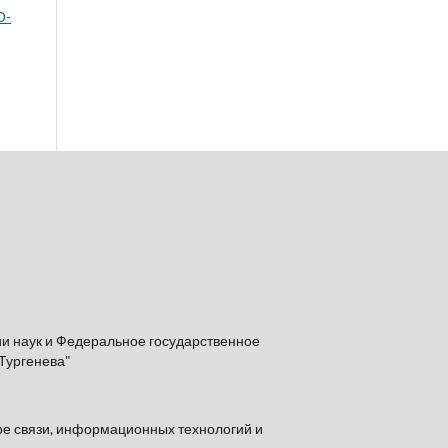
О-
и наук и Федеральное государственное
Тургенева"
ре связи, информационных технологий и