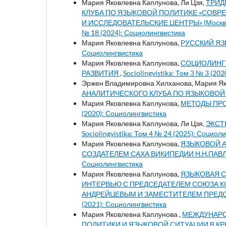
Мария Яковлевна Каплунова, Ли Цзя,
ТРИД
КЛУБА ПО ЯЗЫКОВОЙ ПОЛИТИКЕ «СОВР
И ИССЛЕДОВАТЕЛЬСКИЕ ЦЕНТРЫ» (Москва, И
№ 18 (2024): Социолингвистика
Мария Яковлевна Каплунова,
РУССКИЙ ЯЗ
Социолингвистика
Мария Яковлевна Каплунова,
СОЦИОЛИНГВ
РАЗВИТИЯ
,
Sociolingvistika: Том 3 № 3 (20
Эржен Владимировна Хилханова, Мария Як
АНАЛИТИЧЕСКОГО КЛУБА ПО ЯЗЫКОВОЙ
Мария Яковлевна Каплунова,
МЕТОДЫ ПР
(2020): Социолингвистика
Мария Яковлевна Каплунова, Ли Цзя,
ЭКСТ
Sociolingvistika: Том 4 № 24 (2025): Социол
Мария Яковлевна Каплунова,
ЯЗЫКОВОЙ А
СОЗДАТЕЛЕМ САХА ВИКИПЕДИИ Н.Н.ПА
Социолингвистика
Мария Яковлевна Каплунова,
ЯЗЫКОВАЯ С
ИНТЕРВЬЮ С ПРЕДСЕДАТЕЛЕМ СОЮЗА К
АНДРЕЙЦЕВЫМ И ЗАМЕСТИТЕЛЕМ ПРЕДС
(2021): Социолингвистика
Мария Яковлевна Каплунова ,
МЕЖДУНАРО
ПОЛИТИКИ И ЯЗЫКОВОЙ СИТУАЦИИ В К