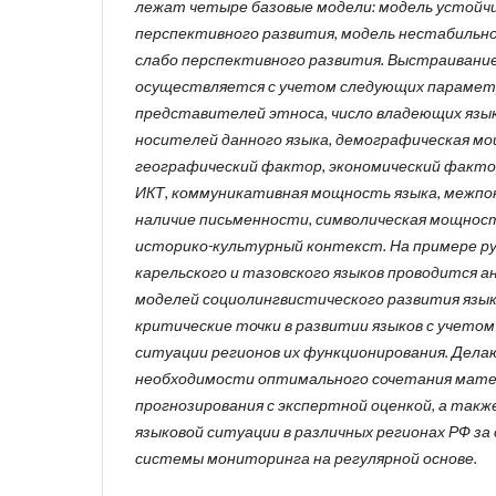
лежат четыре базовые модели: модель устойчи
перспективного развития, модель нестабильно
слабо перспективного развития. Выстраивани
осуществляется с учетом следующих параметр
представителей этноса, число владеющих язык
носителей данного языка, демографическая м
географический фактор, экономический факто
ИКТ, коммуникативная мощность языка, межпок
наличие письменности, символическая мощност
историко-культурный контекст. На примере рус
карельского и тазовского языков проводится
моделей социолингвистического развития язы
критические точки в развитии языков с учето
ситуации регионов их функционирования. Дела
необходимости оптимального сочетания мат
прогнозирования с экспертной оценкой, а такж
языковой ситуации в различных регионах РФ з
системы мониторинга на регулярной основе.