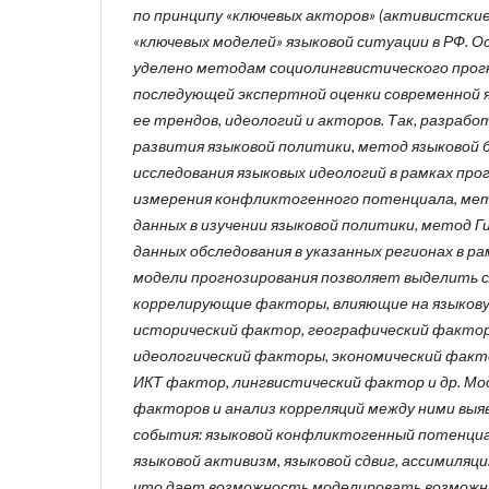
по принципу «ключевых акторов» (активистские
«ключевых моделей» языковой ситуации в РФ. О
уделено методам социолингвистического прог
последующей экспертной оценки современной я
ее трендов, идеологий и акторов. Так, разраб
развития языковой политики, метод языковой 
исследования языковых идеологий в рамках про
измерения конфликтогенного потенциала, мет
данных в изучении языковой политики, метод Г
данных обследования в указанных регионах в 
модели прогнозирования позволяет выделить
коррелирующие факторы, влияющие на языковую
исторический фактор, географический фактор
идеологический факторы, экономический факт
ИКТ фактор, лингвистический фактор и др. Мо
факторов и анализ корреляций между ними вы
события: языковой конфликтогенный потенциа
языковой активизм, языковой сдвиг, ассимиляци
что дает возможность моделировать возможны