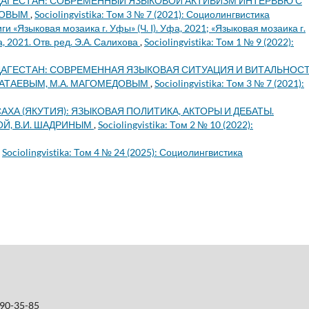
ДАГЕСТАН: СОВРЕМЕННЫЙ ЯЗЫКОВОЙ АКТИВИЗМ ИНТЕРВЬЮ С
ДОВЫМ
,
Sociolingvistika: Том 3 № 7 (2021): Социолингвистика
ги «Языковая мозаика г. Уфы» (Ч. I). Уфа, 2021; «Языковая мозаика г.
а, 2021. Отв. ред. Э.А. Салихова
,
Sociolingvistika: Том 1 № 9 (2022):
ДАГЕСТАН: СОВРЕМЕННАЯ ЯЗЫКОВАЯ СИТУАЦИЯ И ВИТАЛЬНОС
 АТАЕВЫМ, М.А. МАГОМЕДОВЫМ
,
Sociolingvistika: Том 3 № 7 (2021):
АХА (ЯКУТИЯ): ЯЗЫКОВАЯ ПОЛИТИКА, АКТОРЫ И ДЕБАТЫ.
ОЙ, В.И. ШАДРИНЫМ
,
Sociolingvistika: Том 2 № 10 (2022):
,
Sociolingvistika: Том 4 № 24 (2025): Социолингвистика
690-35-85