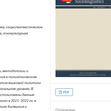
ика, социолингвистическое
а, этнокультурная
, методологии и
ния в полиэтническом
ития языковой политики
ональном уровнях. В
PDF
использованы данные
ого в 2021–2022 гг. в
лике Калмыкия и
Опубликован