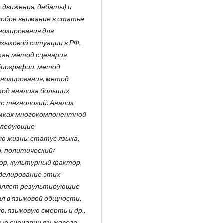
 движения, дебаты) и
собое внимание в статье
нозирования для
зыковой ситуации в РФ,
отан метод сценария
биографии, метод
гнозирования, метод
од анализа больших
ис-технологий. Анализ
рамках многокомпонентной
 следующие
 жизнь: статус языка,
, политический/
ор, культурный фактор,
делирование этих
являет результирующие
л в языковой общности,
ю, языковую смерть и др.,
е сценарии языкового