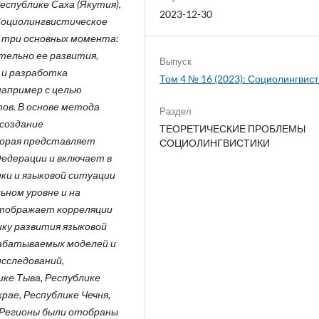
Республике Саха (Якутия),
2023-12-30
Социолингвистическое
 три основных момента:
тельно ее развития,
Выпуск
и разработка
Том 4 № 16 (2023): Социолингвис
например с целью
ов. В основе метода
Раздел
 создание
ТЕОРЕТИЧЕСКИЕ ПРОБЛЕМЫ
торая представляет
СОЦИОЛИНГВИСТИКИ
Федерации и включает в
ки и языковой ситуации
ьном уровне и на
отображает корреляции
ку развития языковой
абатываемых моделей и
исследований,
ике Тыва, Республике
рае, Республике Чечня,
. Регионы были отобраны