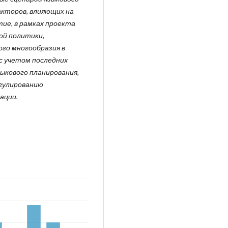
акторов, влияющих на
ие, в рамках проекта
ой политики,
го многообразия в
с учетом последних
зыкового планирования,
гулированию
ации.