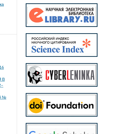
ка
 16
 В
2–
 4 №