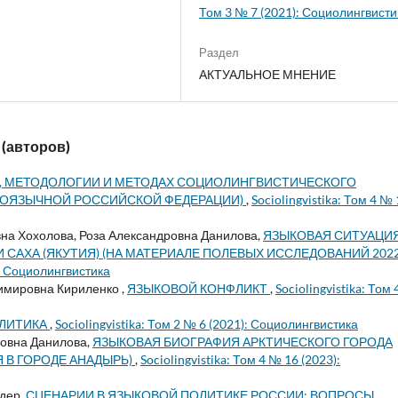
Том 3 № 7 (2021): Социолингвисти
Раздел
АКТУАЛЬНОЕ МНЕНИЕ
 (авторов)
, МЕТОДОЛОГИИ И МЕТОДАХ СОЦИОЛИНГВИСТИЧЕСКОГО
ГОЯЗЫЧНОЙ РОССИЙСКОЙ ФЕДЕРАЦИИ)
,
Sociolingvistika: Том 4 №
на Хохолова, Роза Александровна Данилова,
ЯЗЫКОВАЯ СИТУАЦИЯ
АХА (ЯКУТИЯ) (НА МАТЕРИАЛЕ ПОЛЕВЫХ ИССЛЕДОВАНИЙ 202
): Социолингвистика
имировна Кириленко ,
ЯЗЫКОВОЙ КОНФЛИКТ
,
Sociolingvistika: Том
ЛИТИКА
,
Sociolingvistika: Том 2 № 6 (2021): Социолингвистика
ровна Данилова,
ЯЗЫКОВАЯ БИОГРАФИЯ АРКТИЧЕСКОГО ГОРОДА
 В ГОРОДЕ АНАДЫРЬ)
,
Sociolingvistika: Том 4 № 16 (2023):
ндер,
СЦЕНАРИИ В ЯЗЫКОВОЙ ПОЛИТИКЕ РОССИИ: ВОПРОСЫ