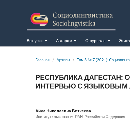
Выпуски
Авторам
О журнале
Этика
Главная
/
Архивы
/
Том 3 № 7 (2021): Социолингв
РЕСПУБЛИКА ДАГЕСТАН:
ИНТЕРВЬЮ С ЯЗЫКОВЫМ 
Айса Николаевна Биткеева
Институт языкознания РАН, Российская Федерация