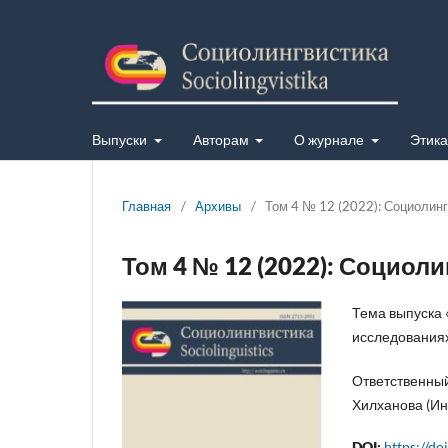
Выпуски
Авторам
О журнале
Этика
Главная
/
Архивы
/
Том 4 № 12 (2022): Социолин
Том 4 № 12 (2022): Социол
Тема выпуска 
исследованиях
Ответственный
Хилханова (Ин
DOI:
https://d