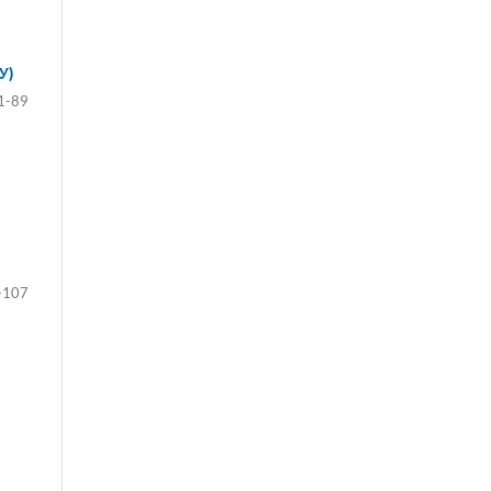
У)
1-89
-107