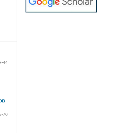
9-44
ОВ
5-70