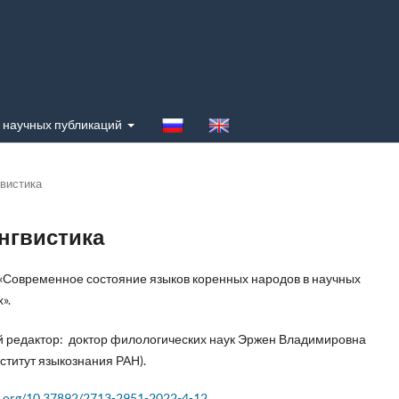
 научных публикаций
гвистика
ингвистика
«Современное состояние языков коренных народов в научных
».
 редактор: доктор филологических наук Эржен Владимировна
ститут языкознания РАН).
oi.org/10.37892/2713-2951-2022-4-12