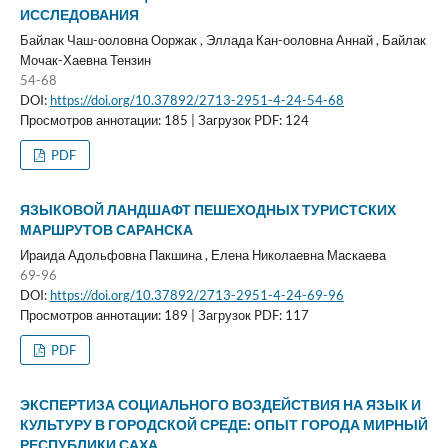
ИССЛЕДОВАНИЯ
Байлак Чаш-ооловна Ооржак , Эллада Кан-ооловна Аннай , Байлак
Мочак-Хаевна Тензин
54-68
DOI:
https://doi.org/10.37892/2713-2951-4-24-54-68
Просмотров аннотации: 185 | Загрузок PDF: 124
PDF
ЯЗЫКОВОЙ ЛАНДШАФТ ПЕШЕХОДНЫХ ТУРИСТСКИХ
МАРШРУТОВ САРАНСКА
Ираида Адольфовна Пакшина , Елена Николаевна Маскаева
69-96
DOI:
https://doi.org/10.37892/2713-2951-4-24-69-96
Просмотров аннотации: 189 | Загрузок PDF: 117
PDF
ЭКСПЕРТИЗА СОЦИАЛЬНОГО ВОЗДЕЙСТВИЯ НА ЯЗЫК И
КУЛЬТУРУ В ГОРОДСКОЙ СРЕДЕ: ОПЫТ ГОРОДА МИРНЫЙ
РЕСПУБЛИКИ САХА