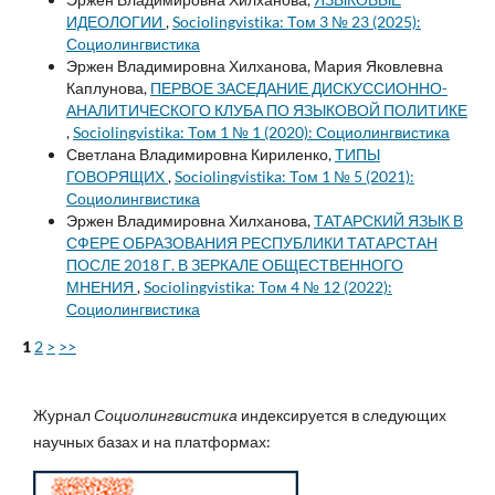
ИДЕОЛОГИИ
,
Sociolingvistika: Том 3 № 23 (2025):
Социолингвистика
Эржен Владимировна Хилханова, Мария Яковлевна
Каплунова,
ПЕРВОЕ ЗАСЕДАНИЕ ДИСКУССИОННО-
АНАЛИТИЧЕСКОГО КЛУБА ПО ЯЗЫКОВОЙ ПОЛИТИКЕ
,
Sociolingvistika: Том 1 № 1 (2020): Социолингвистика
Светлана Владимировна Кириленко,
ТИПЫ
ГОВОРЯЩИХ
,
Sociolingvistika: Том 1 № 5 (2021):
Социолингвистика
Эржен Владимировна Хилханова,
ТАТАРСКИЙ ЯЗЫК В
СФЕРЕ ОБРАЗОВАНИЯ РЕСПУБЛИКИ ТАТАРСТАН
ПОСЛЕ 2018 Г. В ЗЕРКАЛЕ ОБЩЕСТВЕННОГО
МНЕНИЯ
,
Sociolingvistika: Том 4 № 12 (2022):
Социолингвистика
1
2
>
>>
Журнал
Социолингвистика
индексируется в следующих
научных базах и на платформах: