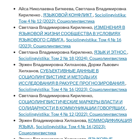
Айса Николаевна Биткеева, Светлана Владимировна
Кириленко ,
ЯЗЫКОВОЙ КОНФЛИКТ
,
Sociolingvistika:
Том 4 № 12 (2022): Социолингвистика
Светлана Владимировна Кириленко,
ИЗМЕНЕНИЯ В
ЯЗЫКОВОЙ ЖИЗНИ СООБЩЕСТВА В УСЛОВИЯХ
ЯЗЫКОВОГО СДВИГА
,
Sociolingvistika: Том 4 № 16
(2023): Социолингвистика
Светлана Владимировна Кириленко,
ЯЗЫК И ЭТНОС
,
Sociolingvistika: Том 2 № 18 (2024): Социолингвистика
Эржен Владимировна Хилханова, Доржи Львович
Хилханов,
СУБЪЕКТИВНЫЕ ДАННЫЕ В
СОЦИОЛИНГВИСТИКЕ И МЕТОДЫ ИХ
ИССЛЕДОВАНИЯ В РАКУРСЕ ПРОГНОЗИРОВАНИЯ
,
Sociolingvistika: Том 4 № 16 (2023): Социолингвистика
Светлана Владимировна Кириленко,
СОЦИОЛИНГВИСТИЧЕСКИЕ МАРКЕРЫ ВЛАСТИ И
СОЛИДАРНОСТИ В КОММУНИКАЦИИ ГОВОРЯЩИХ
,
Sociolingvistika: Том 4 № 12 (2022): Социолингвистика
Эржен Владимировна Хилханова,
КОММОДИФИКАЦИЯ
ЯЗЫКА
,
Sociolingvistika: Том 4 № 16 (2023):
Социолингвистика
Эржен Владимировна Хилханова,
ЯЗЫКОВЫЕ