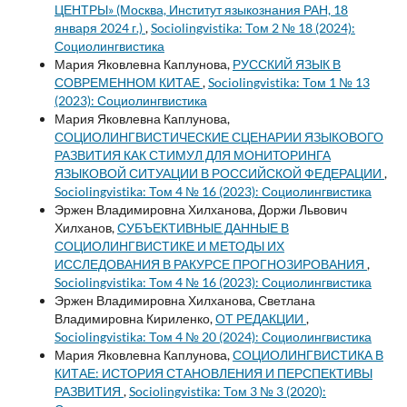
ЦЕНТРЫ» (Москва, Институт языкознания РАН, 18
января 2024 г.)
,
Sociolingvistika: Том 2 № 18 (2024):
Социолингвистика
Мария Яковлевна Каплунова,
РУССКИЙ ЯЗЫК В
СОВРЕМЕННОМ КИТАЕ
,
Sociolingvistika: Том 1 № 13
(2023): Социолингвистика
Мария Яковлевна Каплунова,
СОЦИОЛИНГВИСТИЧЕСКИЕ СЦЕНАРИИ ЯЗЫКОВОГО
РАЗВИТИЯ КАК СТИМУЛ ДЛЯ МОНИТОРИНГА
ЯЗЫКОВОЙ СИТУАЦИИ В РОССИЙСКОЙ ФЕДЕРАЦИИ
,
Sociolingvistika: Том 4 № 16 (2023): Социолингвистика
Эржен Владимировна Хилханова, Доржи Львович
Хилханов,
СУБЪЕКТИВНЫЕ ДАННЫЕ В
СОЦИОЛИНГВИСТИКЕ И МЕТОДЫ ИХ
ИССЛЕДОВАНИЯ В РАКУРСЕ ПРОГНОЗИРОВАНИЯ
,
Sociolingvistika: Том 4 № 16 (2023): Социолингвистика
Эржен Владимировна Хилханова, Светлана
Владимировна Кириленко,
ОТ РЕДАКЦИИ
,
Sociolingvistika: Том 4 № 20 (2024): Социолингвистика
Мария Яковлевна Каплунова,
СОЦИОЛИНГВИСТИКА В
КИТАЕ: ИСТОРИЯ СТАНОВЛЕНИЯ И ПЕРСПЕКТИВЫ
РАЗВИТИЯ
,
Sociolingvistika: Том 3 № 3 (2020):