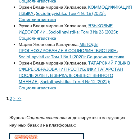
Социолингвистика
Эржен Владимировна Хилханова,
КОММОДИФИКАЦИЯ
ЯЗЫКА
,
Sociolingvistika: Том 4 № 16 (2023):
Социолингвистика
Эржен Владимировна Хилханова,
ЯЗЫКОВЫЕ
ИДЕОЛОГИИ
,
Sociolingvistika: Том 3 № 23 (2025):
Социолингвистика
Мария Яковлевна Каплунова,
МЕТОДЫ
ПРОГНОЗИРОВАНИЯ В СОЦИОЛИНГВИСТИКЕ
,
Sociolingvistika: Том 1 № 1 (2020): Социолингвистика
Эржен Владимировна Хилханова,
ТАТАРСКИЙ ЯЗЫК В
СФЕРЕ ОБРАЗОВАНИЯ РЕСПУБЛИКИ ТАТАРСТАН
ПОСЛЕ 2018 Г. В ЗЕРКАЛЕ ОБЩЕСТВЕННОГО
МНЕНИЯ
,
Sociolingvistika: Том 4 № 12 (2022):
Социолингвистика
1
2
>
>>
Журнал
Социолингвистика
индексируется в следующих
научных базах и на платформах: